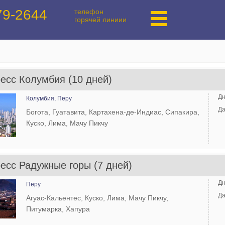
телефон
79-2644
горячей линиии
есс Колумбия (10 дней)
Дн
Колумбия,
Перу
Да
Богота, Гуатавита, Картахена-де-Индиас, Сипакира,
Куско, Лима, Мачу Пикчу
есс Радужные горы (7 дней)
Дн
Перу
Да
Агуас-Кальентес, Куско, Лима, Мачу Пикчу,
Питумарка, Хапура