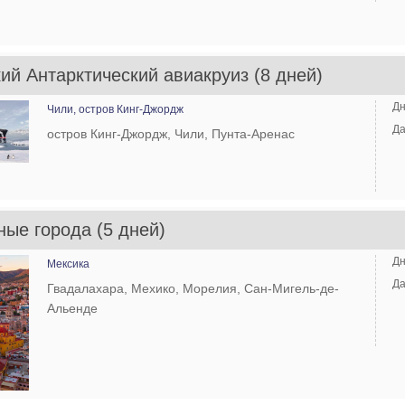
ий Антарктический авиакруиз (8 дней)
Дн
Чили,
остров Кинг-Джордж
Да
остров Кинг-Джордж, Чили, Пунта-Аренас
ые города (5 дней)
Дн
Мексика
Да
Гвадалахара, Мехико, Морелия, Сан-Мигель-де-
Альенде