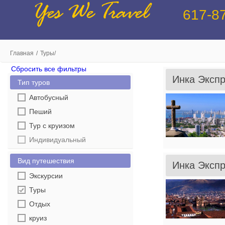
Yes We Travel
617-8
Главная
/
Туры
/
Сбросить все фильтры
Инка Экспр
Тип туров
Автобусный
Пеший
Тур с круизом
Индивидуальный
Вид путешествия
Инка Экспр
Экскурсии
Туры
Отдых
круиз