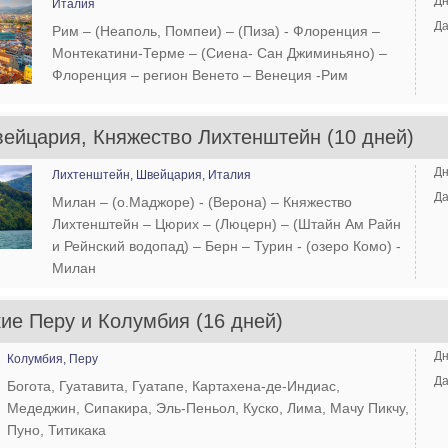
Дн
Италия
Да
Рим – (Неаполь, Помпеи) – (Пиза) - Флоренция –
Монтекатини-Терме – (Сиена- Сан Джиминьяно) –
Флоренция – регион Венето – Венеция -Рим
ейцария, Княжество Лихтенштейн (10 дней)
Дн
Лихтенштейн,
Швейцария,
Италия
Да
Милан – (о.Маджоре) - (Верона) – Княжество
Лихтенштейн – Цюрих – (Люцерн) – (Штайн Ам Райн
и Рейнский водопад) – Берн – Турин - (озеро Комо) -
Милан
ие Перу и Колумбия (16 дней)
Дн
Колумбия,
Перу
Да
Богота, Гуатавита, Гуатапе, Картахена-де-Индиас,
Медеджин, Сипакира, Эль-Пеньол, Куско, Лима, Мачу Пикчу,
Пуно, Титикака