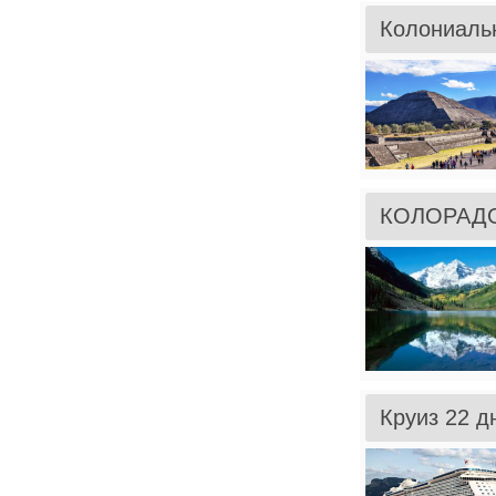
Колониаль
КОЛОРАД
Круиз 22 д