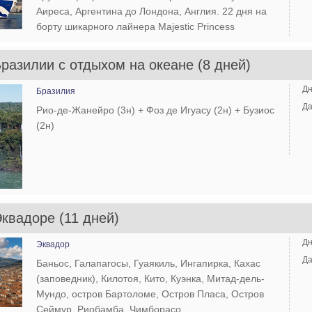
Аиреса, Аргентина до Лондона, Англия. 22 дня на
борту шикарного лайнера Majestic Princess
разилии с отдыхом на океане (8 дней)
Дн
Бразилия
Да
Рио-де-Жанейро (3н) + Фоз де Игуасу (2н) + Бузиос
(2н)
квадоре (11 дней)
Дн
Эквадор
Да
Баньос, Галапагосы, Гуаякиль, Ингапирка, Кахас
(заповедник), Килотоя, Кито, Куэнка, Митад-дель-
Мундо, остров Бартоломе, Остров Пласа, Остров
Сеймур, Риобамба, Чимборасо