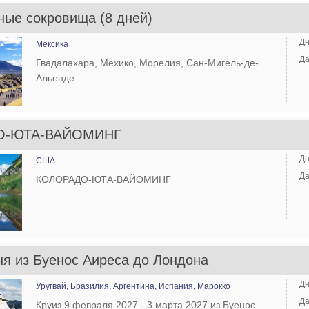
ные сокровища (8 дней)
Дн
Мексика
Да
Гвадалахара, Мехико, Морелия, Сан-Мигель-де-
Альенде
О-ЮТА-ВАЙОМИНГ
Дн
США
Да
КОЛОРАДО-ЮТА-ВАЙОМИНГ
ня из Буенос Аиреса до Лондона
Дн
Уругвай,
Бразилия,
Аргентина,
Испания,
Марокко
Да
Круиз 9 февраля 2027 - 3 марта 2027 из Буенос