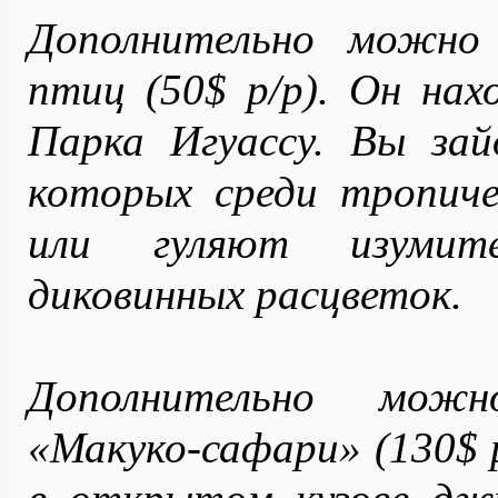
Дополнительнo можно 
птиц (50$ p/p). Он нах
Парка Игуассу. Вы зай
которых среди тропиче
или гуляют изумите
диковинных расцветок.
Дополнительнo можн
«Макуко-сафари» (130$ p