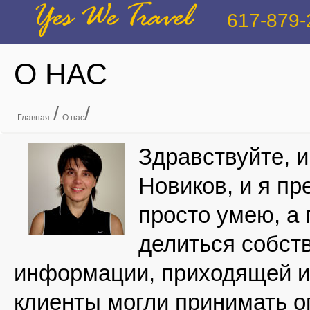
Yes We Travel
617-879-
О НАС
/
/
Главная
О нас
Здравствуйте, и
Новиков, и
я
пре
просто умею, а 
делиться собст
информации, приходящей из
клиенты могли принимать о